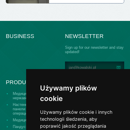
BUSINESS
NEWSLETTER
Sign up for our newsletter and stay
updated!
PRODUCTS
Używamy plików
Медицинские двери из
Панельная система для
cookie
нержавеющей стали
застройки операционных
Настенные и потолочные
Передаточные окна и
панели для
системы шлюзов
Używamy plików cookie i innych
операционных
technologii śledzenia, aby
Медицинские с мойки
Медицинская мебель
poprawić jakość przeglądania
Пандусы для инвалидов
Балюстрады