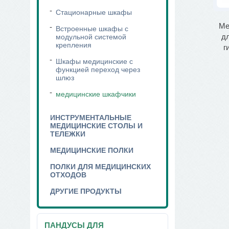
Стационарные шкафы
гофункциональные
Медицинские столы /
Ме
Встроенные шкафы с
ежки медицинские
шкафы -раковины,
д
модульной системой
крепления
умывальники
г
Шкафы медицинские с
функцией переход через
шлюз
медицинские шкафчики
ИНСТРУМЕНТАЛЬНЫЕ
МЕДИЦИНСКИЕ СТОЛЫ И
ТЕЛЕЖКИ
МЕДИЦИНСКИЕ ПОЛКИ
ПОЛКИ ДЛЯ МЕДИЦИНСКИХ
ОТХОДОВ
ДРУГИЕ ПРОДУКТЫ
ПАНДУСЫ ДЛЯ