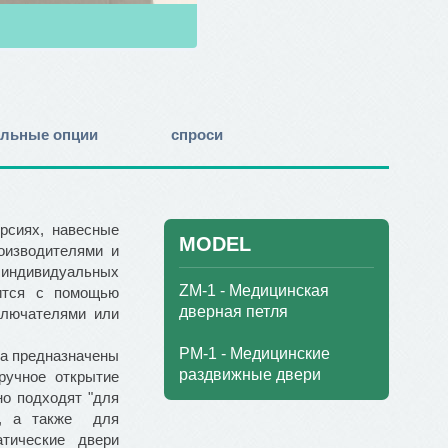
льные опции
спроси
ерсиях, навесные
MODEL
оизводителями и
 индивидуальных
ZM-1 - Медицинская
дится с помощью
дверная петля
включателями или
PM-1 - Медицинские
а предназначены
раздвижные двери
ручное открытие
о подходят "для
ах, а также для
тические двери