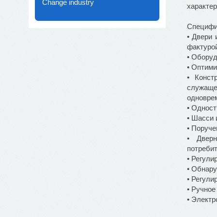
Change industry
характе
Специфи
• Двери
фактуро
• Оборуд
• Оптими
• Конст
служаще
одновре
• Однос
• Шасси 
• Поруче
• Дверн
потребит
• Регули
• Обнар
• Регули
• Ручное
• Электр