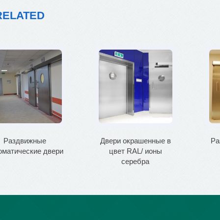
RELATED
ери окрашенныe в
Раздвижные двери в
Р
цвет RAL/ ионы
комнаты RTG
д
серебра