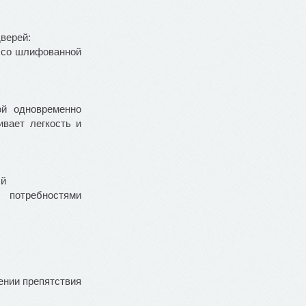
верей:
и со шлифованной
ой одновременно
ивает легкость и
ый
 потребностями
ении препятствия