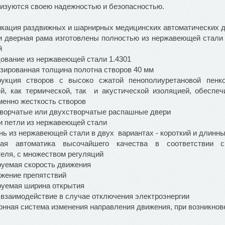
ризуются своею надежностью и безопасностью.
кация раздвижных и шарнирных медицинских автоматических д
 и дверная рама изготовлены полностью из нержавеющей стал
й
ование из нержавеющей стали 1.4301
зированная толщина полотна створов 40 мм
рукция створов с высоко сжатой пенополиуретановой пенк
й, как термической, так и акустической изоляцией, обеспеч
менно жесткость створов
творчатые или двухстворчатые распашные двери
и петли из нержавеющей стали
нь из нержавеющей стали в двух вариантах - короткий и длинн
ая автоматика высочайшего качества в соответствии с
еля, с множеством регуляций
руемая скорость движения
ужение препятствий
руемая ширина открытия
 взаимодействие в случае отключения электроэнергии
онная система изменения направления движения, при возникнов