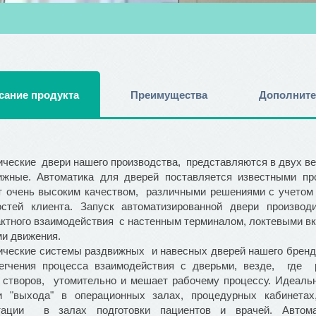
сание продукта
Преимущества
Дополните
ические двери нашего производства, представляются в двух в
ижные. Автоматика для дверей поставляется известными пр
т очень высоким качеством, различными решениями с учетом
остей клиента. Запуск автоматизированной двери произво
актного взаимодействия с настенным терминалом, локтевыми 
ми движения.
ические системы раздвижных и навесных дверей нашего бренд
егчения процесса взаимодействия с дверьми, везде, где 
 створов, утомительно и мешает рабочему процессу. Идеальн
и "выхода" в операционных залах, процедурных кабинет
тации в залах подготовки пациентов и врачей. Автома