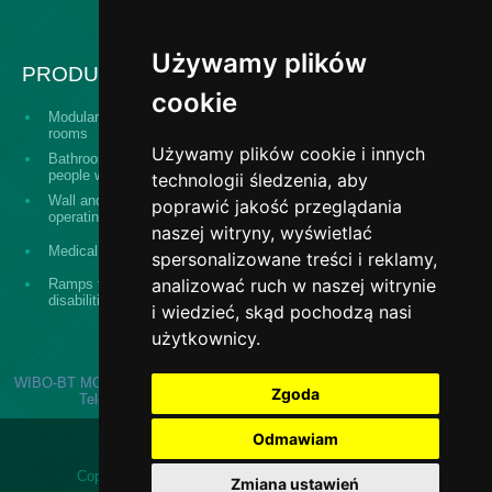
Używamy plików
PRODUCTS
cookie
Modular building operating
Serving hatch windows
rooms
Używamy plików cookie i innych
Bathroom equipment for
The "Design and
people with disabilities
construct" system
technologii śledzenia, aby
Wall and ceiling panels for
poprawić jakość przeglądania
Surgical washes
operating theaters
naszej witryny, wyświetlać
Stainless steel banisters,
Medical equipment
spersonalizowane treści i reklamy,
railings, fences
analizować ruch w naszej witrynie
Ramps for persons with
Medical stainless steel
disabilities
doors
i wiedzieć, skąd pochodzą nasi
użytkownicy.
WIBO-BT MONIKA BOBER-KUCHTA | ul. Kolejowa 20, 13-124 Kozłowo |
Zgoda
Telefon:
896267509
| E-mail:
poczta@wibo-bt.com.pl
Odmawiam
Copyright © 2026 Wibo-bt.com.pl. All rights reserved.
Zmiana ustawień