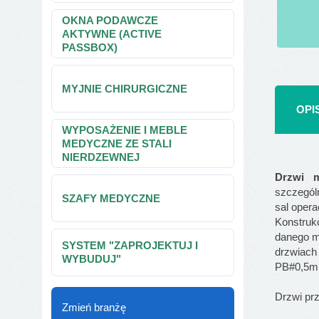
OKNA PODAWCZE
AKTYWNE (ACTIVE
PASSBOX)
MYJNIE CHIRURGICZNE
OPI
WYPOSAŻENIE I MEBLE
MEDYCZNE ZE STALI
NIERDZEWNEJ
Drzwi 
szczegól
SZAFY MEDYCZNE
sal opera
Konstrukc
danego m
SYSTEM "ZAPROJEKTUJ I
drzwiach
WYBUDUJ"
PB#0,5m
Drzwi prz
Zmień branżę