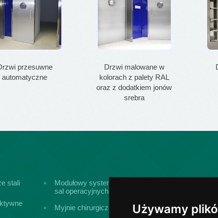
Drzwi przesuwne
Drzwi malowane w
automatyczne
kolorach z palety RAL
oraz z dodatkiem jonów
srebra
 stali
Modułowy system zabudowy
Panele ścienne 
sal operacyjnych
sal operacyjnyc
ktywne
Wyposażenie i 
Używamy plikó
Myjnie chirurgiczne
medyczne ze sta