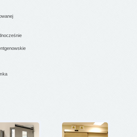
fowanej
ednocześnie
rentgenowskie
amka