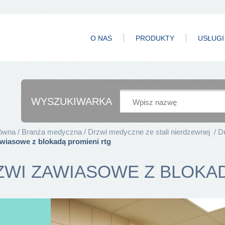
O NAS
PRODUKTY
USŁUGI
WYSZUKIWARKA
łówna
Branża medyczna
Drzwi medyczne ze stali nierdzewnej
D
wiasowe z blokadą promieni rtg
ZWI ZAWIASOWE Z BLOKA