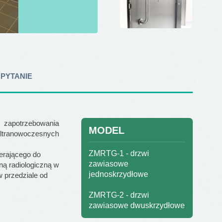
 PYTANIE
 zapotrzebowania
MODEL
ultranowoczesnych
ZMRTG-1 - drzwi
ierającego do
zawiasowe
ną radiologiczną w
jednoskrzydłowe
 przedziale od
ZMRTG-2 - drzwi
zawiasowe dwuskrzydłowe