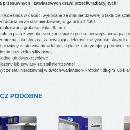
a przesuwnych i zawiasowych drzwi przeciwradiacyjnych:
 ościeżnica w całości wykonane ze stali nierdzewnej o fakturze szli
ządowanie ze stali nierdzewnej w gatunku 1.4301
malizowana grubość płata 40 mm
ukcja płata z wysoko-sprężonej pianki poliuretanowej stanowiąca j
termiczną i akustyczną, zapewniająca lekkość i sztywność skrzydła
ołowiany zastosowany w futrynie i płacie zatrzymujący promienie 
iczna uszczelka silikonowa
jedno lub dwuskrzydłowe
ezdny lub zawiasy ze stali nierdzewnej
 ze stali nierdzewnej w dwóch wariantach- krótkim i długim lub kl
CZ PODOBNE