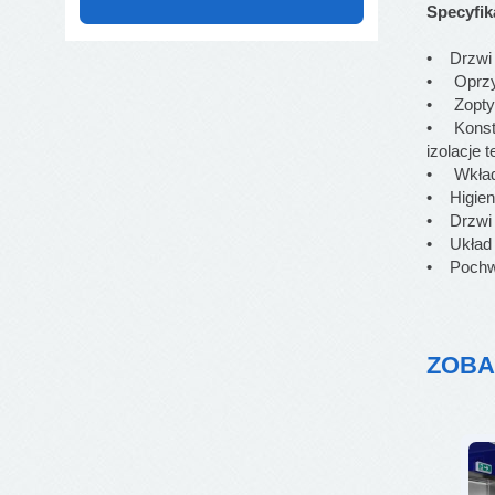
Specyfik
• Drzwi i
• Oprzyr
• Zopty
• Konstr
izolacje 
• Wkład 
• Higien
• Drzwi 
• Układ j
• Pochwyt
ZOBA