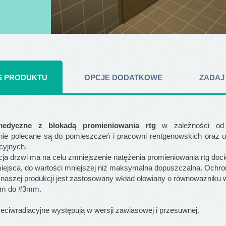
S PRODUKTU
OPCJE DODATKOWE
ZADAJ
medyczne z blokadą promieniowania rtg
w zależności od
nie polecane są do pomieszczeń i pracowni rentgenowskich oraz 
cyjnych.
ja drzwi ma na celu zmniejszenie natężenia promieniowania rtg doc
iejsca, do wartości mniejszej niż maksymalna dopuszczalna. Ochro
 naszej produkcji jest zastosowany wkład ołowiany o równoważniku w
m do #3mm.
eciwradiacyjne występują w wersji zawiasowej i przesuwnej.