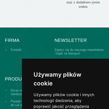
oraz z dodatkiem jonów
srebra
FIRMA
NEWSLETTER
Kontakt
Zapisz się do naszego newslettera
i bądź na bieżąco!
Używamy plików
PRODUKTY
cookie
Modułowy system
Drzwi medyczne ze stali
zabudowy sal
nierdzewnej
Używamy plików cookie i innych
operacyjnych
technologii śledzenia, aby
Panele ścienne i sufitowe
Okna podawcze aktywne
do sal operacyjnych
(active passbox)
poprawić jakość przeglądania