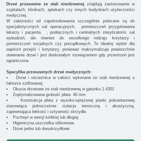
Drzwi przesuwne ze stali nierdzewnej
znajdują zastosowanie w
szpitalach, klinikach, aptekach czy innych budynkach użyteczności
medycznej.
W zależności od zapotrzebowania szczególnie polecane są do
specjalistycznych sal operacyjnych, pomieszczeń przygotowania
lekarzy i pacjenta, , podręcznych i centralnych sterylizatorni, sal
wybudzeń, ale również do wszelkiego rodzaju korytarzy i
pomieszczeń socjalnych czy porządkowych. To idealny wybór dla
wąskich przejść i korytarzy, ponieważ maksymalizuje powierzchnie
otwierania drzwi i jest doskonałym rozwiązaniem gdy przestrzeń jest
ograniczona.
Specyfika przesuwnych drzwi medycznych:
• Drzwi i ościeżnica w całości wykonane ze stali nierdzewnej o
fakturze szlifowanej
• Okucia drzwiowe ze stali nierdzewnej w gatunku 1.4301
• Zoptymalizowana grubość płata 40 mm
• Konstrukcja płata z wysoko-sprężonej pianki poliuretanowej
stanowiąca jednocześnie izolacje termiczną i akustyczną,
zapewniająca lekkość i sztywność skrzydła
• Pochwyt w wersji krótkiej lub długiej
• Higieniczna uszczelka silikonowa
• Drzwi jedno lub dwuskrzydłowe