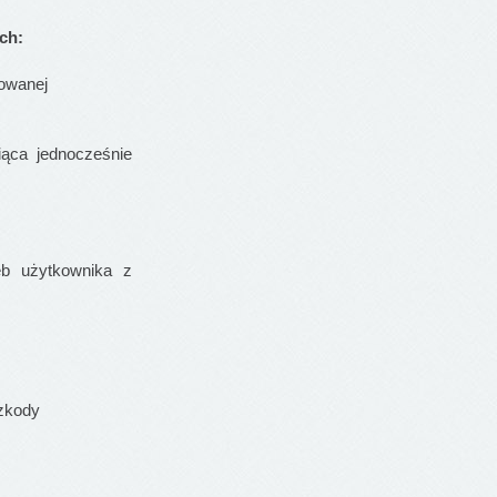
ch:
fowanej
ąca jednocześnie
b użytkownika z
szkody