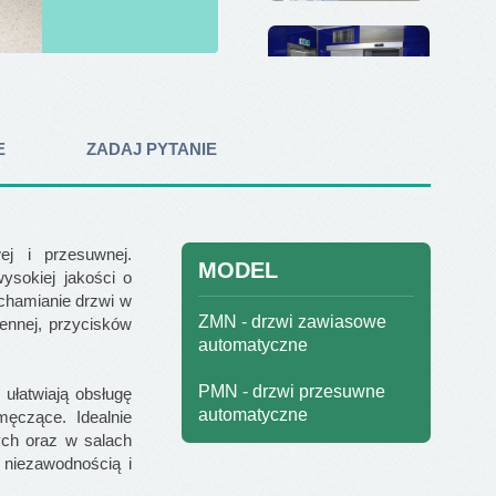
E
ZADAJ PYTANIE
ej i przesuwnej.
MODEL
sokiej jakości o
chamianie drzwi w
ZMN - drzwi zawiasowe
ennej, przycisków
automatyczne
PMN - drzwi przesuwne
ułatwiają obsługę
automatyczne
męczące. Idealnie
wych oraz w salach
 niezawodnością i