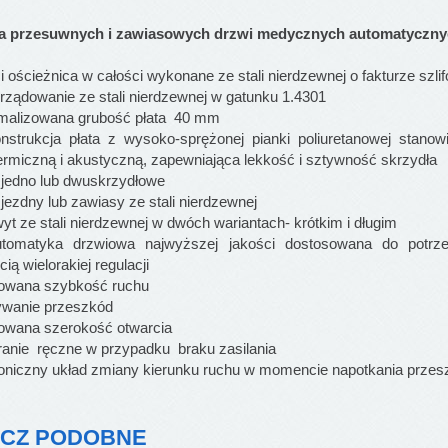
ka przesuwnych i zawiasowych drzwi medycznych automatyczny
 ościeżnica w całości wykonane ze stali nierdzewnej o fakturze szli
ządowanie ze stali nierdzewnej w gatunku 1.4301
alizowana grubość płata 40 mm
ukcja płata z wysoko-sprężonej pianki poliuretanowej stanowi
termiczną i akustyczną, zapewniająca lekkość i sztywność skrzydła
jedno lub dwuskrzydłowe
ezdny lub zawiasy ze stali nierdzewnej
 ze stali nierdzewnej w dwóch wariantach- krótkim i długim
atyka drzwiowa najwyższej jakości dostosowana do potrze
ią wielorakiej regulacji
owana szybkość ruchu
wanie przeszkód
wana szerokość otwarcia
anie ręczne w przypadku braku zasilania
oniczny układ zmiany kierunku ruchu w momencie napotkania prze
CZ PODOBNE