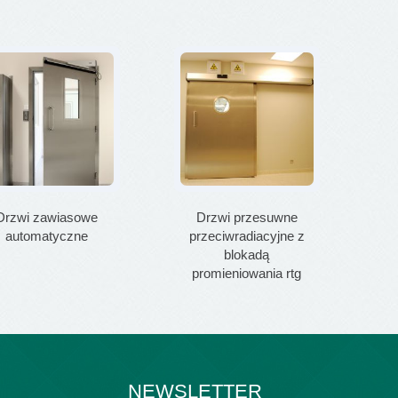
Drzwi zawiasowe
Drzwi przesuwne
D
automatyczne
przeciwradiacyjne z
blokadą
promieniowania rtg
NEWSLETTER