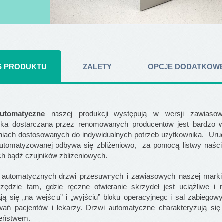
S PRODUKTU
ZALETY
OPCJE DODATKOW
utomatyczne
naszej produkcji występują w wersji zawiasow
ka dostarczana przez renomowanych producentów jest bardzo wy
niach dostosowanych do indywidualnych potrzeb użytkownika. Uru
automatyzowanej odbywa się zbliżeniowo, za pomocą listwy naści
ch bądź czujników zbliżeniowych.
automatycznych drzwi przesuwnych i zawiasowych naszej marki 
zędzie tam, gdzie ręczne otwieranie skrzydeł jest uciążliwe i 
ją się „na wejściu” i „wyjściu” bloku operacyjnego i sal zabiego
wań pacjentów i lekarzy. Drzwi automatyczne charakteryzują się
eństwem.