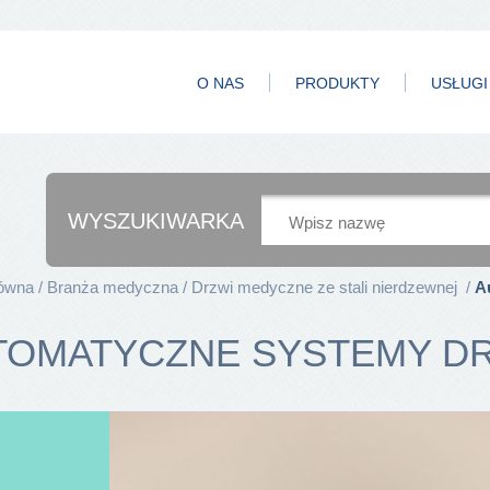
O NAS
PRODUKTY
USŁUGI
WYSZUKIWARKA
łówna
Branża medyczna
Drzwi medyczne ze stali nierdzewnej
A
TOMATYCZNE SYSTEMY D