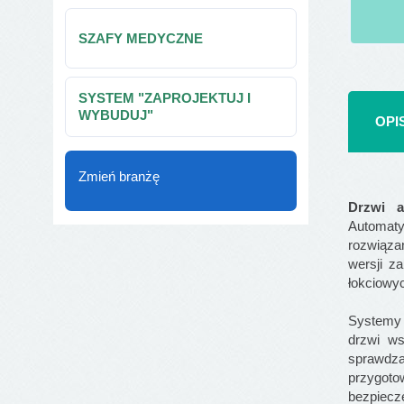
SZAFY MEDYCZNE
SYSTEM "ZAPROJEKTUJ I
WYBUDUJ"
OPI
Zmień branżę
Drzwi a
Automaty
rozwiąza
wersji z
łokciowy
Systemy 
drzwi ws
sprawdza
przygoto
bezpiecz