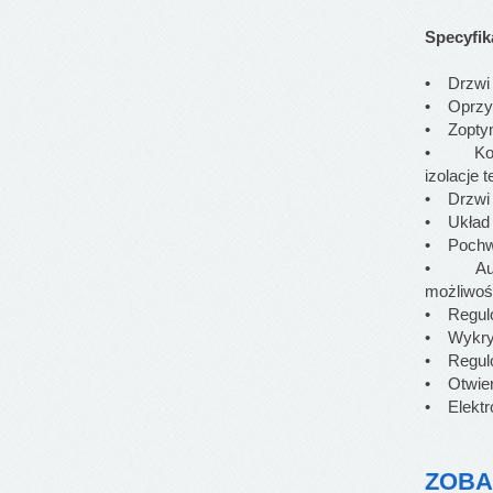
Specyfi
• Drzwi i
• Oprzyr
• Zoptym
• Konstr
izolacje 
• Drzwi 
• Układ j
• Pochwyt
• Autom
możliwośc
• Regul
• Wykry
• Regulo
• Otwier
• Elektr
ZOBA