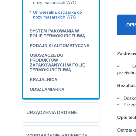
noży masarskich W7C
Uniwersalna ostrzarka do
noży masarskich W7G
OPI
SYSTEM PAKOWANIA W
FOLIĘ TERMOKURCZLIWĄ
PODAJNIKI AUTOMATYCZNE
Zastoso
OSUSZACZE DO
PRODUKTÓW
ZAPAKOWANYCH W FOLIĘ
• Ostrz
TERMOKURCZLIWĄ
przetwór
KRAJALNICA
Rezultat
ODSZLAMIARKA
• Doskon
• Przedł
URZĄDZENIA DROBNE
Opis tec
Ostrzar
WYPOSAŻENIE HIGIENICZE