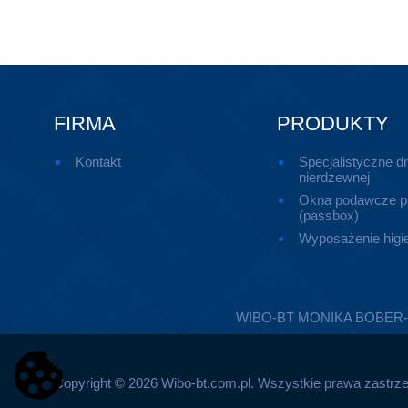
zapakowanych w folię
FIRMA
PRODUKTY
Kontakt
Specjalistyczne dr
nierdzewnej
Okna podawcze 
(passbox)
Wyposażenie higi
WIBO-BT MONIKA BOBER-KUCH
Copyright © 2026 Wibo-bt.com.pl. Wszystkie prawa zastrz