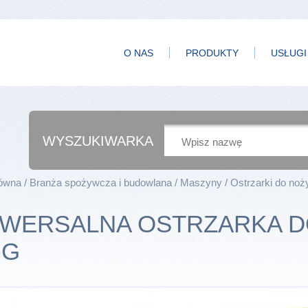
O NAS
PRODUKTY
USŁUGI
WYSZUKIWARKA
łówna
Branża spożywcza i budowlana
Maszyny
Ostrzarki do noż
IWERSALNA OSTRZARKA D
-G