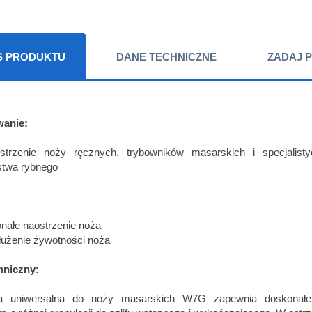
S PRODUKTU
DANE TECHNICZNE
ZADAJ P
wanie:
enie noży ręcznych, trybowników masarskich i specjalisty
stwa rybnego
:
ałe naostrzenie noża
użenie żywotności noża
hniczny:
ka uniwersalna do noży masarskich W7G zapewnia doskonałe 