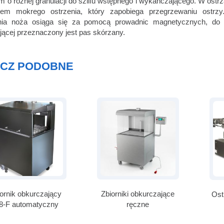
m o różnej granulacji do szlifu wstępnego i wykańczającego. W ost
tem mokrego ostrzenia, który zapobiega przegrzewaniu ostrzy
nia noża osiąga się za pomocą prowadnic magnetycznych, do 
jącej przeznaczony jest pas skórzany.
CZ PODOBNE
ornik obkurczający
Zbiorniki obkurczające
Ost
-F automatyczny
ręczne