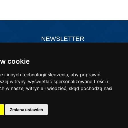
NEWSLETTER
Zapisz się do naszego newslettera i
w sztucznych
bądź na bieżąco!
w cookie
bne
i innych technologii śledzenia, aby poprawić
szej witryny, wyświetlać spersonalizowane treści i
ch w naszej witrynie i wiedzieć, skąd pochodzą nasi
-mail:
poczta@wibo-bt.com.pl
Zmiana ustawień
Realizacja:
intellect.pl