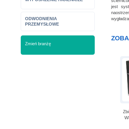
ściernico
jest sys
naostrze
ODWODNIENIA
wygładza
PRZEMYSŁOWE
ZOBA
Zmień branżę
Osuszarka
Zbi
jalnicado żołądków
automatyczna do
W8
produktów