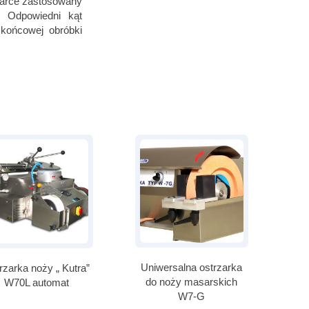
rzarce zastosowany
. Odpowiedni kąt
końcowej obróbki
Uniwersalna ostrzarka
Un
rzarka noży „ Kutra”
do noży masarskich
d
W70L automat
W7-G