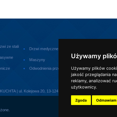
zwi ze stali
Drzwi medyczne
Drzwi z tworzy
Używamy plikó
pasywne
Maszyny
Urządzenia dro
Używamy plików cookie 
enicze
Odwodnienia przemysłowe
jakość przeglądania na
reklamy, analizować ru
użytkownicy.
TA | ul. Kolejowa 20, 13-124 Kozłowo | Telefon:
896267509
| E
Zgoda
Odmawiam
eżone.