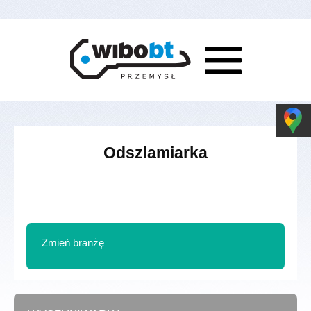
Odszlamiarka
Zmień branżę