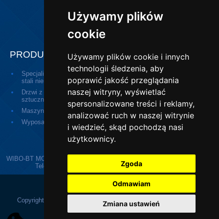
i bądź na bieżąco!
Używamy plików
cookie
PRODUKTY
Używamy plików cookie i innych
technologii śledzenia, aby
Specjalistyczne drzwi ze
Drzwi medyczne
poprawić jakość przeglądania
stali nierdzewnej
naszej witryny, wyświetlać
Drzwi z tworzyw
Okna podawcze pasywne
sztucznych
(passbox)
spersonalizowane treści i reklamy,
Maszyny
Urządzenia drobne
analizować ruch w naszej witrynie
Wyposażenie higienicze
Odwodnienia przemysłowe
i wiedzieć, skąd pochodzą nasi
użytkownicy.
WIBO-BT MONIKA BOBER-KUCHTA | ul. Kolejowa 20, 13-124 Kozłowo |
Zgoda
Telefon:
896267509
| E-mail:
poczta@wibo-bt.com.pl
Odmawiam
Copyright © 2026 Wibo-bt.com.pl. Wszystkie prawa zastrzeżone.
Zmiana ustawień