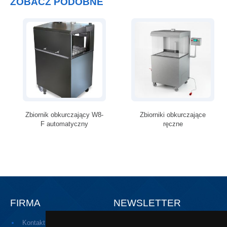
ZOBACZ PODOBNE
Zbiornik obkurczający W8-
Zbiorniki obkurczające
F automatyczny
ręczne
FIRMA
NEWSLETTER
Kontakt
Zapisz się do naszego newslettera