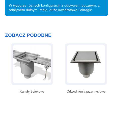
W wyborze różnych konfiguracji- z odpływem bocznym, z
odpływem dolnym, małe, duże,kwadratowe i okrągłe
ZOBACZ PODOBNE
Kanały ściekowe
Odwodnienia przemysłowe