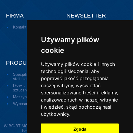
FIRMA
NEWSLETTER
Kontakt
Zapisz się do naszego newslettera
i bądź na bieżąco!
Używamy plików
cookie
PRODUKTY
Używamy plików cookie i innych
technologii śledzenia, aby
Specjalistyczne drzwi ze
Drzwi medyczne
poprawić jakość przeglądania
stali nierdzewnej
naszej witryny, wyświetlać
Drzwi z tworzyw
Okna podawcze pasywne
sztucznych
(passbox)
spersonalizowane treści i reklamy,
Maszyny
Urządzenia drobne
analizować ruch w naszej witrynie
Wyposażenie higienicze
Odwodnienia przemysłowe
i wiedzieć, skąd pochodzą nasi
użytkownicy.
WIBO-BT MONIKA BOBER-KUCHTA | ul. Kolejowa 20, 13-124 Kozłowo |
Zgoda
Telefon:
896267509
| E-mail:
poczta@wibo-bt.com.pl