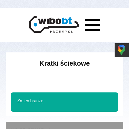
Kratki ściekowe
Zmień branżę