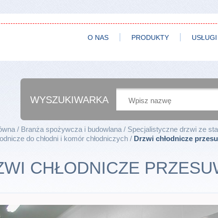
O NAS
PRODUKTY
USŁUGI
WYSZUKIWARKA
łówna
Branża spożywcza i budowlana
Specjalistyczne drzwi ze sta
odnicze do chłodni i komór chłodniczych
Drzwi chłodnicze przes
ZWI CHŁODNICZE PRZES