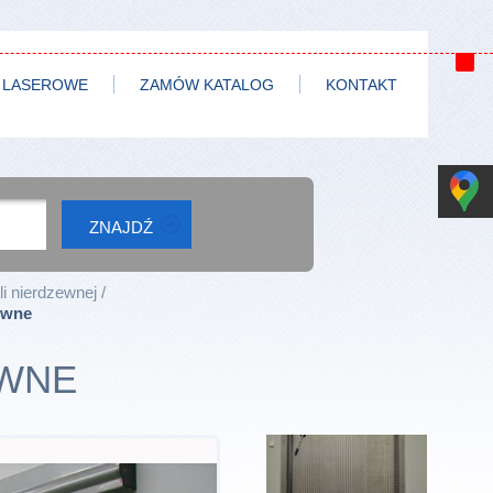
 LASEROWE
ZAMÓW KATALOG
KONTAKT
li nierdzewnej
uwne
UWNE