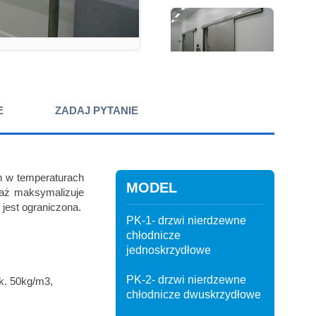
E
ZADAJ PYTANIE
h w temperaturach
MODEL
waż maksymalizuje
 jest ograniczona.
PK-1- drzwi nierdzewne
chłodnicze
jednoskrzydłowe
PK-2- drzwi nierdzewne
ok. 50kg/m3,
chłodnicze dwuskrzydłowe