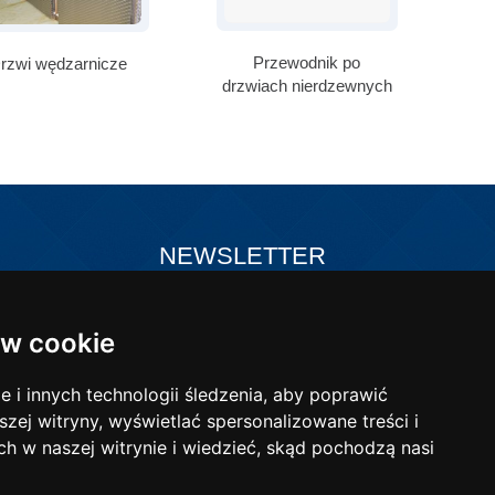
Przewodnik po
rzwi wędzarnicze
drzwiach nierdzewnych
NEWSLETTER
Zapisz się do naszego newslettera i
w sztucznych
bądź na bieżąco!
w cookie
bne
i innych technologii śledzenia, aby poprawić
szej witryny, wyświetlać spersonalizowane treści i
ch w naszej witrynie i wiedzieć, skąd pochodzą nasi
-mail:
poczta@wibo-bt.com.pl