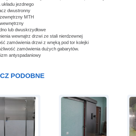
 układu jezdnego
acz dwustronny
 zewnętrzny MTH
 wewnętrzny
edno lub dwuskrzydłowe
enia wewnątrz drzwi ze stali nierdzewnej
ść zamówienia drzwi z wnęką pod tor kolejki
żliwość zamówienia dużych gabarytów.
izm antyspadaniowy
CZ PODOBNE