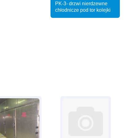
PK-3- drzwi nierdzewne
chłodnicze pod tor kolejki