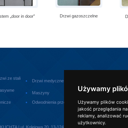
Drzwi gazoszczelne
stem „door in door”
D
zwi ze stali
Drzwi medyczne
Drzwi z tworzy
Używamy plikó
pasywne
Maszyny
Urządzenia dro
Używamy plików cookie 
enicze
Odwodnienia przemysłowe
jakość przeglądania na
reklamy, analizować ru
użytkownicy.
TA | ul. Kolejowa 20, 13-124 Kozłowo | Telefon:
896267509
| E