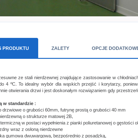
S PRODUKTU
ZALETY
OPCJE DODATKOW
zesuwne ze stali nierdzewnej znajdujące zastosowanie w chłodniac
do 4 ºC. To idealny wybór dla wąskich przejść i korytarzy, ponie
nie otwierania drzwi i jest doskonałym rozwiązaniem gdy przestrzeń
ą w standardzie :
o drzwiowe o grubości 60mm, futrynę prostą o grubości 40 mm
nierdzewną o strukturze matowej 2B,
ę termiczną w postaci wypełnienia z pianki poliuretanowej o gęstości 
ezdny wraz z osłoną nierdzewne
lka gumowa dwuwargowa, bezpośrednio z posadzką,