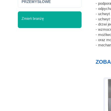
PRZEMYSŁOWE
podpora
odpych
uchwyt
Zmień branżę
uchwyt
drzwi j
wzmocni
możliwo
oraz mo
mechan
ZOBA