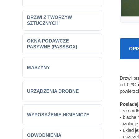
DRZWI Z TWORZYW
SZTUCZNYCH
OKNA PODAWCZE
PASYWNE (PASSBOX)
OPI
MASZYNY
Drzwi pr
od 0 ºC 
URZĄDZENIA DROBNE
powierzch
Posiadaj
skrzydł
WYPOSAŻENIE HIGIENICZE
blachę 
izolacj
układ j
ODWODNIENIA
uszcze