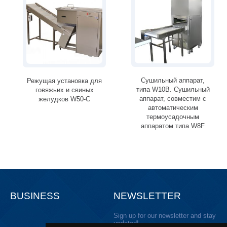
Сушильный аппарат,
Режущая установка для
типа W10B. Сушильный
говяжьих и свиных
аппарат, совместим с
желудков W50-C
автоматическим
термоусадочным
аппаратом типа W8F
BUSINESS
NEWSLETTER
Sign up for our newsletter and stay
updated!