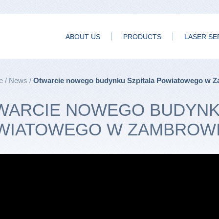
ABOUT US
PRODUCTS
LASER SE
e
News
Otwarcie nowego budynku Szpitala Powiatowego w 
WARCIE NOWEGO BUDYNKU
WIATOWEGO W ZAMBROW