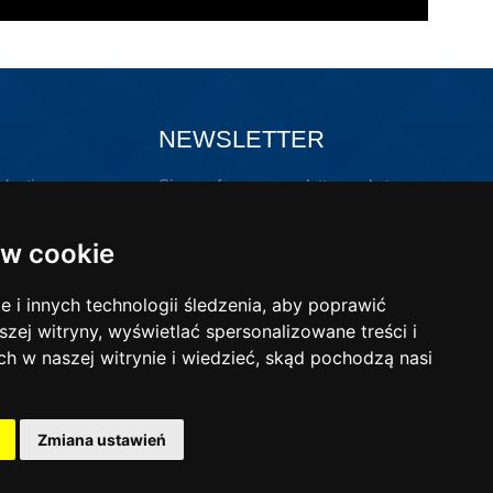
NEWSLETTER
lastic
Sign up for our newsletter and stay
updated!
ons with
w cookie
i innych technologii śledzenia, aby poprawić
szej witryny, wyświetlać spersonalizowane treści i
ch w naszej witrynie i wiedzieć, skąd pochodzą nasi
-mail:
poczta@wibo-bt.com.pl
Zmiana ustawień
Realization:
intellect.pl