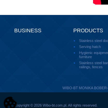
BUSINESS
PRODUCTS
Stainless steel do
Serving hatch
Hygienic equipmen
furniture
Stainless steel ban
railings, fences
WIBO-BT MONIKA BOBER-KUCH
Copyright © 2026 Wibo-bt.com.pl. All rights reserved.