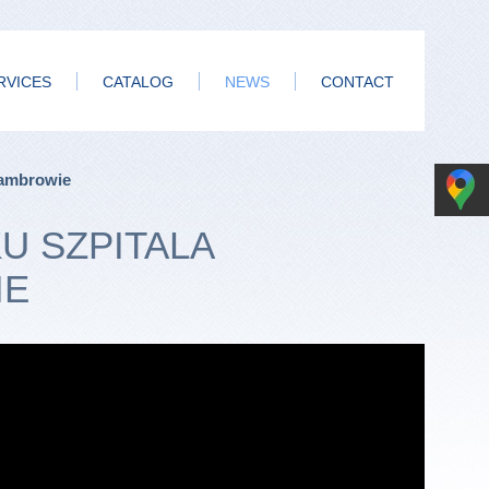
RVICES
CATALOG
NEWS
CONTACT
Zambrowie
 SZPITALA
IE