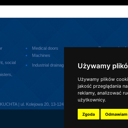
or
Medical doors
Doors made of p
Machines
Small devices
t, social
Ramps for pers
Używamy plikó
Industrial drainage
disabilities
isters,
Używamy plików cookie 
jakość przeglądania na
reklamy, analizować ru
użytkownicy.
TA | ul. Kolejowa 20, 13-124 Kozłowo | Telefon:
896267509
| E
Zgoda
Odmawiam